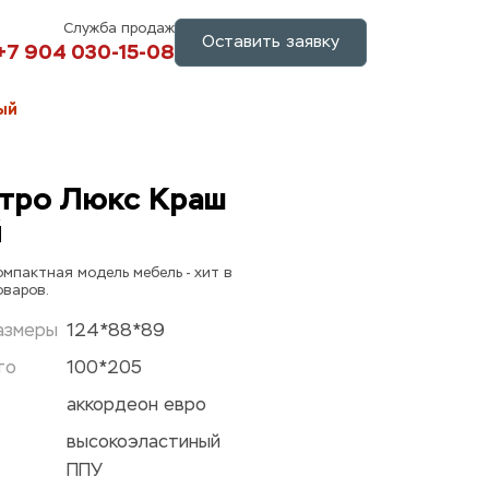
Служба продаж
Оставить заявку
+7 904 030-15-08
ый
тро Люкс Краш 
й
мпактная модель мебель - хит в 
оваров.
азмеры
124*88*89
то
100*205
аккордеон евро
высокоэластиный 
ППУ