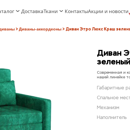
аталог
Доставка
Ткани
Контакты
Акции и новости
 > 
> Диван Этро Люкс Краш зелен
диваны
Диваны-аккордеоны
Диван Э
зелены
Современная и ко
нашей линейке т
Габаритные р
Спальное мес
Механизм
Наполнитель