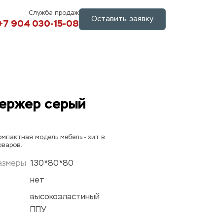
Служба продаж
Оставить заявку
+7 904 030-15-08
ержер серый 
мпактная модель мебель - хит в 
оваров.
азмеры
130*80*80
нет
высокоэластиный 
ППУ