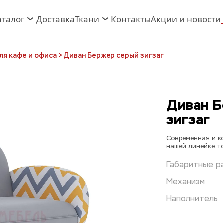
аталог
Доставка
Ткани
Контакты
Акции и новости
ля кафе и офиса 
> Диван Бержер серый зигзаг
Диван Б
зигзаг
Современная и ко
нашей линейке т
Габаритные р
Механизм
Наполнитель