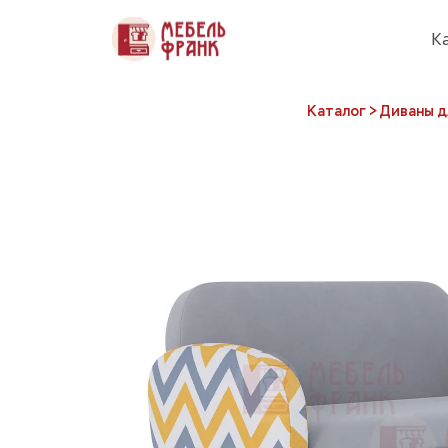
К
Каталог
 > 
Диваны д