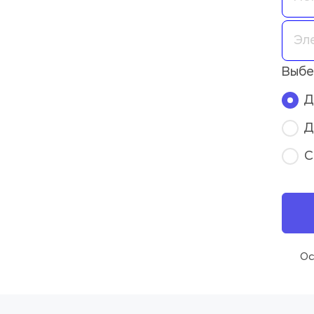
Выбе
Д
Д
С
Ос